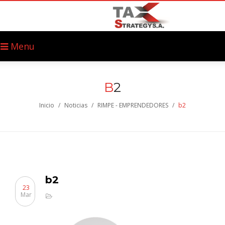
Menu
B
2
Inicio
/
Noticias
/
RIMPE - EMPRENDEDORES
/
b2
b2
23
Mar