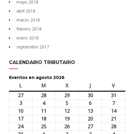
mayo 2018
abril 2018
marzo 2018
febrero 2018
enero 2018
septiembre 2017
CALENDARIO TRIBUTARIO
Eventos en agosto 2026
L
lunes
M
martes
X
miércoles
J
jueves
V
viernes
27
27
28
28
29
29
30
30
31
31
julio,
julio,
julio,
julio,
julio,
3
3
4
4
5
5
6
6
7
7
2026
2026
2026
2026
2026
agosto,
agosto,
agosto,
agosto,
agosto,
10
10
11
11
12
12
13
13
14
14
2026
2026
2026
2026
2026
agosto,
agosto,
agosto,
agosto,
agosto,
17
17
18
18
19
19
20
20
21
21
2026
2026
2026
2026
2026
agosto,
agosto,
agosto,
agosto,
agosto,
24
24
25
25
26
26
27
27
28
28
2026
2026
2026
2026
2026