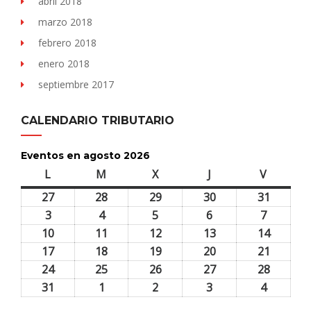
abril 2018
marzo 2018
febrero 2018
enero 2018
septiembre 2017
CALENDARIO TRIBUTARIO
Eventos en agosto 2026
L
lunes
M
martes
X
miércoles
J
jueves
V
viernes
27
27
28
28
29
29
30
30
31
31
julio,
julio,
julio,
julio,
julio,
3
3
4
4
5
5
6
6
7
7
2026
2026
2026
2026
2026
agosto,
agosto,
agosto,
agosto,
agosto,
10
10
11
11
12
12
13
13
14
14
2026
2026
2026
2026
2026
agosto,
agosto,
agosto,
agosto,
agosto,
17
17
18
18
19
19
20
20
21
21
2026
2026
2026
2026
2026
agosto,
agosto,
agosto,
agosto,
agosto,
24
24
25
25
26
26
27
27
28
28
2026
2026
2026
2026
2026
agosto,
agosto,
agosto,
agosto,
agosto,
31
31
1
1
2
2
3
3
4
4
2026
2026
2026
2026
2026
agosto,
septiembre,
septiembre,
septiembre,
septiem