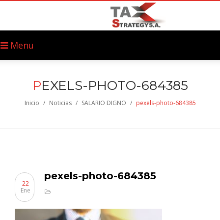
Menu
P
EXELS-PHOTO-684385
Inicio
/
Noticias
/
SALARIO DIGNO
/
pexels-photo-684385
pexels-photo-684385
22
Ene