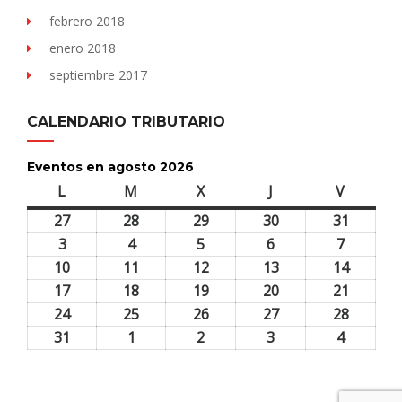
febrero 2018
enero 2018
septiembre 2017
CALENDARIO TRIBUTARIO
Eventos en agosto 2026
L
lunes
M
martes
X
miércoles
J
jueves
V
viernes
27
27
28
28
29
29
30
30
31
31
julio,
julio,
julio,
julio,
julio,
3
3
4
4
5
5
6
6
7
7
2026
2026
2026
2026
2026
agosto,
agosto,
agosto,
agosto,
agosto,
10
10
11
11
12
12
13
13
14
14
2026
2026
2026
2026
2026
agosto,
agosto,
agosto,
agosto,
agosto,
17
17
18
18
19
19
20
20
21
21
2026
2026
2026
2026
2026
agosto,
agosto,
agosto,
agosto,
agosto,
24
24
25
25
26
26
27
27
28
28
2026
2026
2026
2026
2026
agosto,
agosto,
agosto,
agosto,
agosto,
31
31
1
1
2
2
3
3
4
4
2026
2026
2026
2026
2026
agosto,
septiembre,
septiembre,
septiembre,
septiem
2026
2026
2026
2026
2026