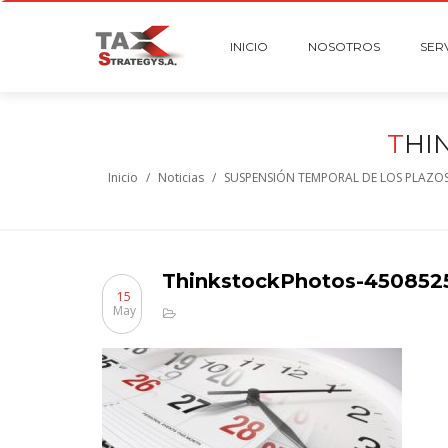
INICIO
NOSOTROS
SER
T
HI
Inicio
/
Noticias
/
SUSPENSIÓN TEMPORAL DE LOS PLAZOS
ThinkstockPhotos-450852
15
May