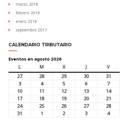
marzo 2018
febrero 2018
enero 2018
septiembre 2017
CALENDARIO TRIBUTARIO
Eventos en agosto 2026
L
lunes
M
martes
X
miércoles
J
jueves
V
viernes
27
27
28
28
29
29
30
30
31
31
julio,
julio,
julio,
julio,
julio,
3
3
4
4
5
5
6
6
7
7
2026
2026
2026
2026
2026
agosto,
agosto,
agosto,
agosto,
agosto,
10
10
11
11
12
12
13
13
14
14
2026
2026
2026
2026
2026
agosto,
agosto,
agosto,
agosto,
agosto,
17
17
18
18
19
19
20
20
21
21
2026
2026
2026
2026
2026
agosto,
agosto,
agosto,
agosto,
agosto,
24
24
25
25
26
26
27
27
28
28
2026
2026
2026
2026
2026
agosto,
agosto,
agosto,
agosto,
agosto,
31
31
1
1
2
2
3
3
4
4
2026
2026
2026
2026
2026
agosto,
septiembre,
septiembre,
septiembre,
septiem
2026
2026
2026
2026
2026