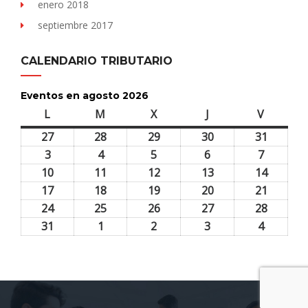
enero 2018
septiembre 2017
CALENDARIO TRIBUTARIO
Eventos en agosto 2026
L
lunes
M
martes
X
miércoles
J
jueves
V
viernes
27
27
28
28
29
29
30
30
31
31
julio,
julio,
julio,
julio,
julio,
3
3
4
4
5
5
6
6
7
7
2026
2026
2026
2026
2026
agosto,
agosto,
agosto,
agosto,
agosto,
10
10
11
11
12
12
13
13
14
14
2026
2026
2026
2026
2026
agosto,
agosto,
agosto,
agosto,
agosto,
17
17
18
18
19
19
20
20
21
21
2026
2026
2026
2026
2026
agosto,
agosto,
agosto,
agosto,
agosto,
24
24
25
25
26
26
27
27
28
28
2026
2026
2026
2026
2026
agosto,
agosto,
agosto,
agosto,
agosto,
31
31
1
1
2
2
3
3
4
4
2026
2026
2026
2026
2026
agosto,
septiembre,
septiembre,
septiembre,
septiem
2026
2026
2026
2026
2026