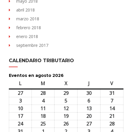
mayo 2018
abril 2018
marzo 2018
febrero 2018
enero 2018
septiembre 2017
CALENDARIO TRIBUTARIO
Eventos en agosto 2026
L
lunes
M
martes
X
miércoles
J
jueves
V
viernes
27
27
28
28
29
29
30
30
31
31
julio,
julio,
julio,
julio,
julio,
3
3
4
4
5
5
6
6
7
7
2026
2026
2026
2026
2026
agosto,
agosto,
agosto,
agosto,
agosto,
10
10
11
11
12
12
13
13
14
14
2026
2026
2026
2026
2026
agosto,
agosto,
agosto,
agosto,
agosto,
17
17
18
18
19
19
20
20
21
21
2026
2026
2026
2026
2026
agosto,
agosto,
agosto,
agosto,
agosto,
24
24
25
25
26
26
27
27
28
28
2026
2026
2026
2026
2026
agosto,
agosto,
agosto,
agosto,
agosto,
31
31
1
1
2
2
3
3
4
4