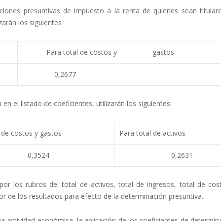
ciones presuntivas de impuesto a la renta de quienes sean titular
izarán los siguientes
Para total de costos y gastos
0,2677
 el listado de coeficientes, utilizarán los siguientes:
 de costos y gastos
Para total de activos
0,3524
0,2631
por los rubros de: total de activos, total de ingresos, total de cos
r de los resultados para efecto de la determinación presuntiva.
a actividad económica, la aplicación de los coeficientes de determin