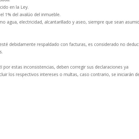
cido en la Ley.
l 1% del avalúo del inmueble.
mo agua, electricidad, alcantarillado y aseo, siempre que sean asumi
 esté debidamente respaldado con facturas, es considerado no deduci
s.
I por estas inconsistencias, deben corregir sus declaraciones ya
uir los respectivos intereses o multas, caso contrario, se iniciarán d