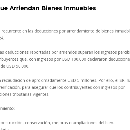
que Arriendan Bienes Inmuebles
n recurrente en las deducciones por arrendamiento de bienes inmueb
24.
 las deducciones reportadas por arriendos superan los ingresos percib
ribuyentes que, con ingresos por USD 100.000 declararon deduccion
 de USD 50.000.
la recaudación de aproximadamente USD 5 millones. Por ello, el SRI h
rificación, para asegurar que los contribuyentes con ingresos por
ones tributarias vigentes.
amiento:
construcción, conservación, mejoras o ampliaciones del bien.
dada.