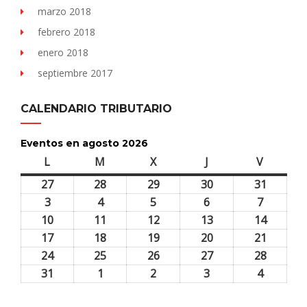
marzo 2018
febrero 2018
enero 2018
septiembre 2017
CALENDARIO TRIBUTARIO
Eventos en agosto 2026
L
lunes
M
martes
X
miércoles
J
jueves
V
viernes
27
27
28
28
29
29
30
30
31
31
julio,
julio,
julio,
julio,
julio,
3
3
4
4
5
5
6
6
7
7
2026
2026
2026
2026
2026
agosto,
agosto,
agosto,
agosto,
agosto,
10
10
11
11
12
12
13
13
14
14
2026
2026
2026
2026
2026
agosto,
agosto,
agosto,
agosto,
agosto,
17
17
18
18
19
19
20
20
21
21
2026
2026
2026
2026
2026
agosto,
agosto,
agosto,
agosto,
agosto,
24
24
25
25
26
26
27
27
28
28
2026
2026
2026
2026
2026
agosto,
agosto,
agosto,
agosto,
agosto,
31
31
1
1
2
2
3
3
4
4
2026
2026
2026
2026
2026
agosto,
septiembre,
septiembre,
septiembre,
septiem