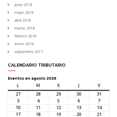
junio 2018
mayo 2018
abril 2018
marzo 2018
febrero 2018
enero 2018
septiembre 2017
CALENDARIO TRIBUTARIO
Eventos en agosto 2026
L
lunes
M
martes
X
miércoles
J
jueves
V
viernes
27
27
28
28
29
29
30
30
31
31
julio,
julio,
julio,
julio,
julio,
3
3
4
4
5
5
6
6
7
7
2026
2026
2026
2026
2026
agosto,
agosto,
agosto,
agosto,
agosto,
10
10
11
11
12
12
13
13
14
14
2026
2026
2026
2026
2026
agosto,
agosto,
agosto,
agosto,
agosto,
17
17
18
18
19
19
20
20
21
21