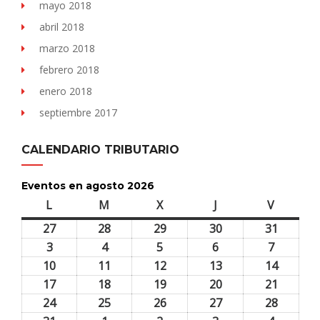
mayo 2018
abril 2018
marzo 2018
febrero 2018
enero 2018
septiembre 2017
CALENDARIO TRIBUTARIO
Eventos en agosto 2026
L
lunes
M
martes
X
miércoles
J
jueves
V
viernes
27
27
28
28
29
29
30
30
31
31
julio,
julio,
julio,
julio,
julio,
3
3
4
4
5
5
6
6
7
7
2026
2026
2026
2026
2026
agosto,
agosto,
agosto,
agosto,
agosto,
10
10
11
11
12
12
13
13
14
14
2026
2026
2026
2026
2026
agosto,
agosto,
agosto,
agosto,
agosto,
17
17
18
18
19
19
20
20
21
21
2026
2026
2026
2026
2026
agosto,
agosto,
agosto,
agosto,
agosto,
24
24
25
25
26
26
27
27
28
28
2026
2026
2026
2026
2026