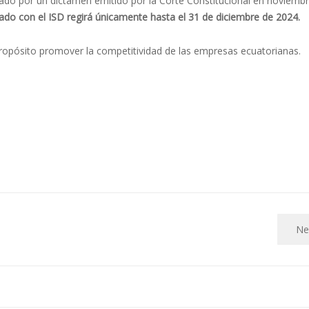
ctado por un dictamen emitido por la Corte Constitucional en noviemb
onado con el ISD regirá únicamente hasta el 31 de diciembre de 2024.
ropósito promover la competitividad de las empresas ecuatorianas.
Ne