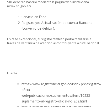
SRI, deberán hacerlo mediante la página web institucional
(
www.sri.gob.ec
).
Servicio en línea
Registro y/o Actualización de cuenta Bancaria
(convenio de débito ).
En caso excepcional, el registro también podrá realizarse a
través de ventanilla de atención al contribuyente a nivel nacional.
Fuente :
https://www.registroficial.gob.ec/index.php/registro-
oficial-
web/publicaciones/suplementos/item/10233-
suplemento-al-registro-oficial-no-202.html
http://www.sri.gob.ec/web/guest/ley-organica-