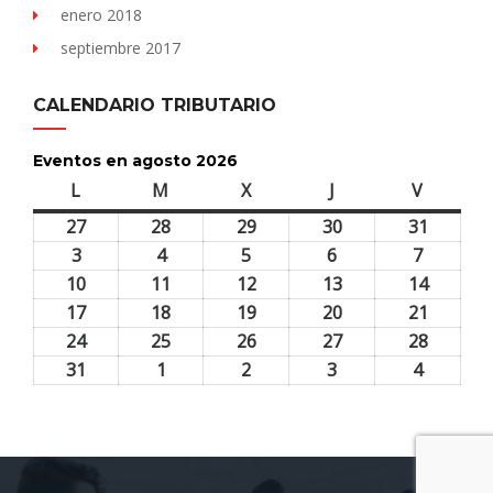
enero 2018
septiembre 2017
CALENDARIO TRIBUTARIO
Eventos en agosto 2026
L
lunes
M
martes
X
miércoles
J
jueves
V
viernes
27
27
28
28
29
29
30
30
31
31
julio,
julio,
julio,
julio,
julio,
3
3
4
4
5
5
6
6
7
7
2026
2026
2026
2026
2026
agosto,
agosto,
agosto,
agosto,
agosto,
10
10
11
11
12
12
13
13
14
14
2026
2026
2026
2026
2026
agosto,
agosto,
agosto,
agosto,
agosto,
17
17
18
18
19
19
20
20
21
21
2026
2026
2026
2026
2026
agosto,
agosto,
agosto,
agosto,
agosto,
24
24
25
25
26
26
27
27
28
28
2026
2026
2026
2026
2026
agosto,
agosto,
agosto,
agosto,
agosto,
31
31
1
1
2
2
3
3
4
4
2026
2026
2026
2026
2026
agosto,
septiembre,
septiembre,
septiembre,
septiem
2026
2026
2026
2026
2026