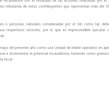
de recaudación son el resultado de las acciones realizadas por el 
ones tributarias de estos contribuyentes que representan más del 5
des o personas naturales consideradas por el SRI como tal, deb
us respectivos sectores, por lo que es imprescindible ejecutar c
de.
 mayo del presente año como una Unidad de índole operativo en ape
urar e incrementar el potencial recaudatorio, teniendo como premisa
a fiscal.