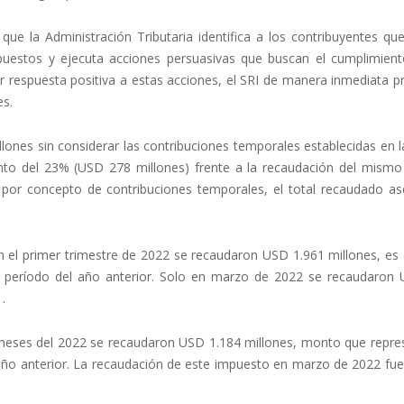
 que la Administración Tributaria identifica a los contribuyentes q
estos y ejecuta acciones persuasivas que buscan el cumplimient
er respuesta positiva a estas acciones, el SRI de manera inmediata 
es.
ones sin considerar las contribuciones temporales establecidas en l
ento del 23% (USD 278 millones) frente a la recaudación del mism
n por concepto de contribuciones temporales, el total recaudado as
n el primer trimestre de 2022 se recaudaron USD 1.961 millones, es 
al período del año anterior. Solo en marzo de 2022 se recaudaron
.
 meses del 2022 se recaudaron USD 1.184 millones, monto que repre
 año anterior. La recaudación de este impuesto en marzo de 2022 fu