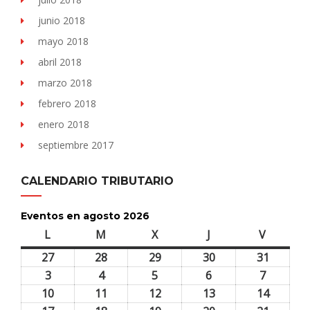
junio 2018
mayo 2018
abril 2018
marzo 2018
febrero 2018
enero 2018
septiembre 2017
CALENDARIO TRIBUTARIO
Eventos en agosto 2026
L
lunes
M
martes
X
miércoles
J
jueves
V
viernes
27
27
28
28
29
29
30
30
31
31
julio,
julio,
julio,
julio,
julio,
3
3
4
4
5
5
6
6
7
7
2026
2026
2026
2026
2026
agosto,
agosto,
agosto,
agosto,
agosto,
10
10
11
11
12
12
13
13
14
14